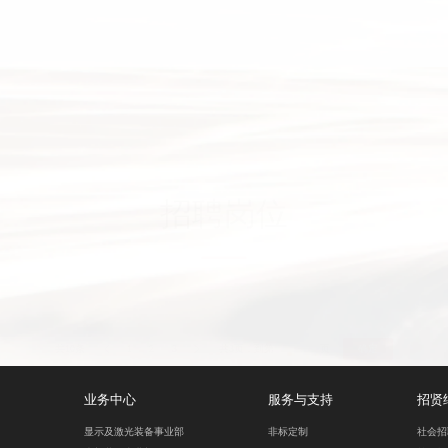
上传
提交
招聘岗位
共10条
1
2
3
共3页，到第
页
确定
业务中心
服务与支持
招贤
显示及激光装备事业部
非标定制
社会招